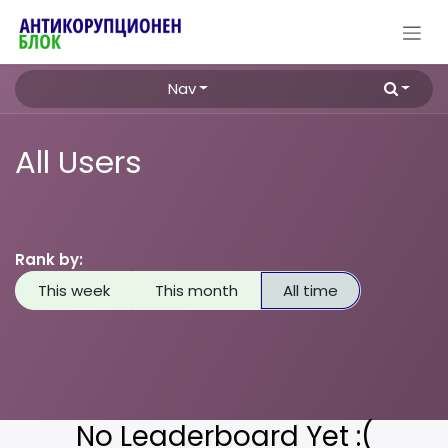
Преминете към съдържание
Nav
All Users
Rank by:
This week
This month
All time
No Leaderboard Yet :(